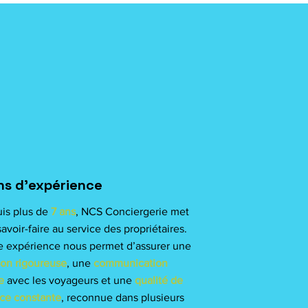
ns d’expérience
is plus de
7 ans
, NCS Conciergerie met
avoir-faire au service des propriétaires.
e expérience nous permet d’assurer une
ion rigoureuse
, une
communication
e
avec les voyageurs et une
qualité de
ice constante
, reconnue dans plusieurs