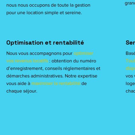
grand
nous nous occupons de toute la gestion
pour une location simple et sereine.
Optimisation et rentabilité
Ser
Nous vous accompagnons pour
optimiser
Bas
vos revenus locatifs
: obtention du numéro
Toul
d’enregistrement, conseils réglementaires et
disp
démarches administratives. Notre expertise
vos 
vous aide à
maximiser la rentabilité
de
log
chaque séjour.
chaq