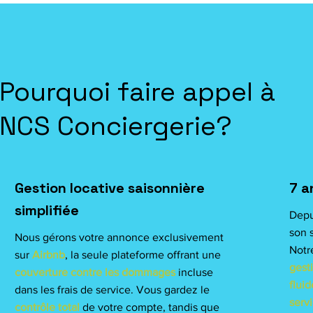
Pourquoi faire appel à
NCS Conciergerie?
Gestion locative saisonnière
7 a
simplifiée
Depu
son s
Nous gérons votre annonce exclusivement
Notr
sur
Airbnb
, la seule plateforme offrant une
gest
couverture contre les dommages
incluse
fluid
dans les frais de service. Vous gardez le
serv
contrôle total
de votre compte, tandis que