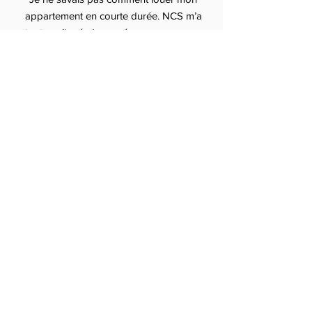
appartement en courte durée. NCS m’a
tout expliqué, du numéro
d’enregistrement aux tarifs Airbnb.
Résultat : je gagne plus et je dors
tranquille.”
— Hugo, Toulouse
“Service sérieux et transparent. Je
recommande à tous ceux qui cherchent
une conciergerie pas chère mais
efficace pour gérer leur location.”
— Camille, Lyon