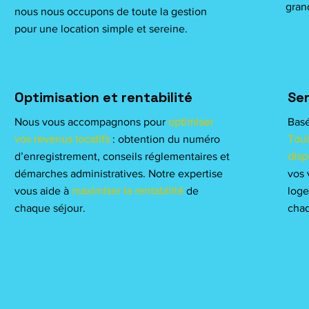
grand
nous nous occupons de toute la gestion
pour une location simple et sereine.
Optimisation et rentabilité
Ser
Nous vous accompagnons pour
optimiser
Bas
vos revenus locatifs
: obtention du numéro
Toul
d’enregistrement, conseils réglementaires et
disp
démarches administratives. Notre expertise
vos 
vous aide à
maximiser la rentabilité
de
log
chaque séjour.
chaq