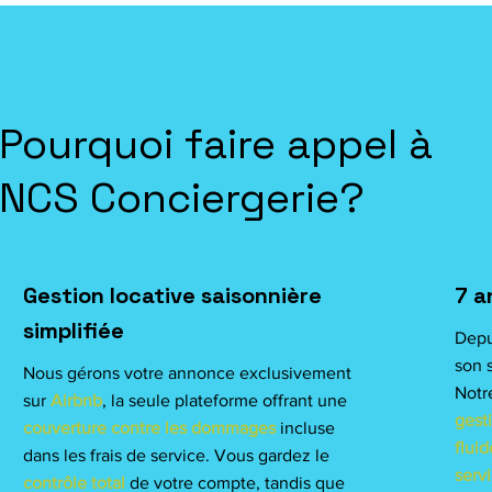
Pourquoi faire appel à
NCS Conciergerie?
Gestion locative saisonnière
7 a
simplifiée
Depu
son s
Nous gérons votre annonce exclusivement
Notr
sur
Airbnb
, la seule plateforme offrant une
gest
couverture contre les dommages
incluse
fluid
dans les frais de service. Vous gardez le
serv
contrôle total
de votre compte, tandis que