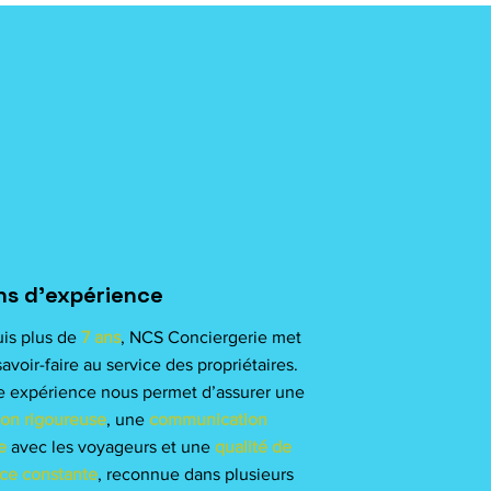
ns d’expérience
is plus de
7 ans
, NCS Conciergerie met
avoir-faire au service des propriétaires.
e expérience nous permet d’assurer une
ion rigoureuse
, une
communication
e
avec les voyageurs et une
qualité de
ice constante
, reconnue dans plusieurs