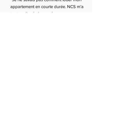
appartement en courte durée. NCS m’a
tout expliqué, du numéro
d’enregistrement aux tarifs Airbnb.
Résultat : je gagne plus et je dors
tranquille.”
— Hugo, Toulouse
“Service sérieux et transparent. Je
recommande à tous ceux qui cherchent
une conciergerie pas chère mais
efficace pour gérer leur location.”
— Camille, Lyon