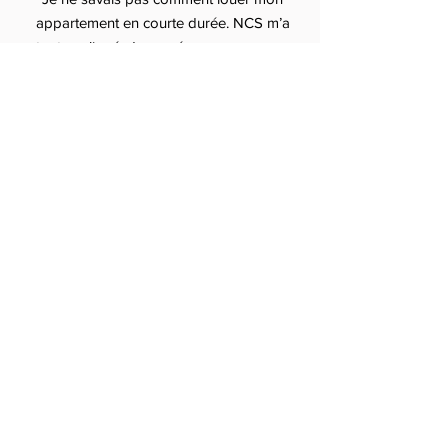
appartement en courte durée. NCS m’a
tout expliqué, du numéro
d’enregistrement aux tarifs Airbnb.
Résultat : je gagne plus et je dors
tranquille.”
— Hugo, Toulouse
“Service sérieux et transparent. Je
recommande à tous ceux qui cherchent
une conciergerie pas chère mais
efficace pour gérer leur location.”
— Camille, Lyon