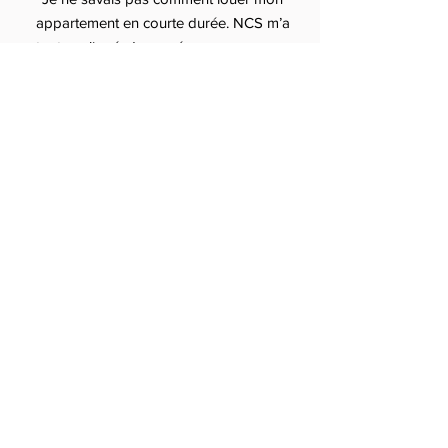
appartement en courte durée. NCS m’a
tout expliqué, du numéro
d’enregistrement aux tarifs Airbnb.
Résultat : je gagne plus et je dors
tranquille.”
— Hugo, Toulouse
“Service sérieux et transparent. Je
recommande à tous ceux qui cherchent
une conciergerie pas chère mais
efficace pour gérer leur location.”
— Camille, Lyon