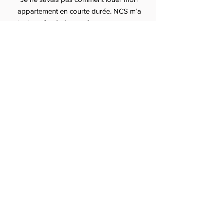
appartement en courte durée. NCS m’a
tout expliqué, du numéro
d’enregistrement aux tarifs Airbnb.
Résultat : je gagne plus et je dors
tranquille.”
— Hugo, Toulouse
“Service sérieux et transparent. Je
recommande à tous ceux qui cherchent
une conciergerie pas chère mais
efficace pour gérer leur location.”
— Camille, Lyon