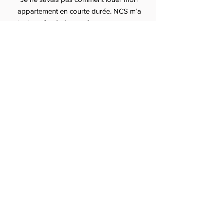
appartement en courte durée. NCS m’a
tout expliqué, du numéro
d’enregistrement aux tarifs Airbnb.
Résultat : je gagne plus et je dors
tranquille.”
— Hugo, Toulouse
“Service sérieux et transparent. Je
recommande à tous ceux qui cherchent
une conciergerie pas chère mais
efficace pour gérer leur location.”
— Camille, Lyon